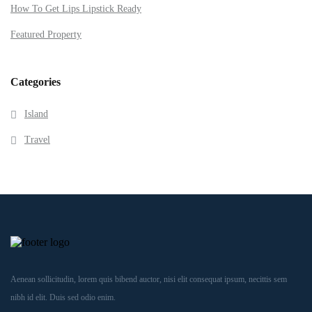
How To Get Lips Lipstick Ready
Featured Property
Categories
Island
Travel
Aenean sollicitudin, lorem quis bibend auctor, nisi elit consequat ipsum, necittis sem
nibh id elit. Duis sed odio enim.