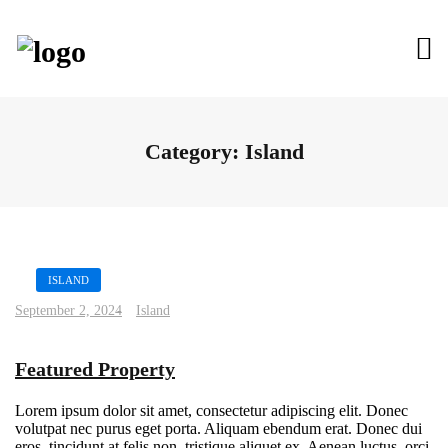
Category:
Island
ISLAND
September 2, 2024
Island
Featured Property
Lorem ipsum dolor sit amet, consectetur adipiscing elit. Donec
volutpat nec purus eget porta. Aliquam ebendum erat. Donec dui
eros, tincidunt at felis non, tristique aliquet ex. Aenean luctus, orci